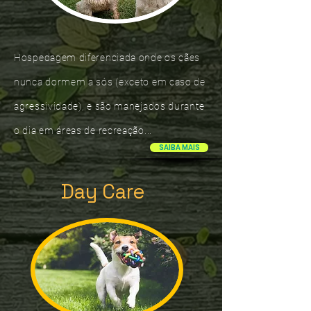
Hospedagem diferenciada onde os cães
nunca dormem a sós (exceto em caso de
agressividade), e são manejados durante
o dia em áreas de recreação...
SAIBA MAIS
Day Care