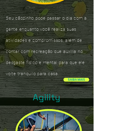
Seu cãozinho pode passar o dia com a
gente enquanto você realiza suas
atividades e compromissos, além de
contar com recreação que auxilia no
desgaste físico e mental para que ele
volte tranquilo para casa.
SAIBA MAIS
Agility