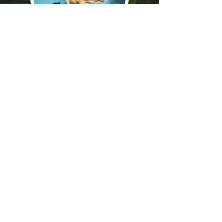
Além de ser uma grande festa para os
cães, a natação contribui também
para melhorar a resistência
respiratória e muscular, e tem funções
fisioterapêuticas.
Chame pelo
Whatsapp
62 3282-1968